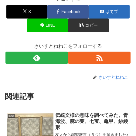
X
Facebook
はてブ
LINE
コピー
きいすとねねこをフォローする
きいすとねねこ
関連記事
伝統文様の意味を調べてみた。青
雑学
海波、麻の葉、七宝、亀甲、紗綾
形
友人から錫製箸置（５つ）を頂きました♪