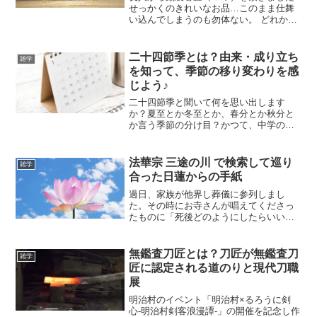
せっかくのきれいなお品…このまま仕舞
い込んでしまうのも勿体ない。 どれか一
つを選んで、日常使いにしたいのです
が・・・なかなか決められない(^_^;) 「そ
うだ！柄には意味があったはず！意味で
二十四節季とは？由来・成り立ち
雑学
決めよう」
を知って、季節の移り変わりを感
じよう♪
二十四節季と聞いて何を思い出します
か？夏至とか冬至とか、春分とか秋分と
か言う季節の分け目？かつて、中学の理
科の授業で「二十四節季」の日にノート
をつけるということをやっていたので一
つ一つの単語には聞き覚えがあるのです
法華宗 三途の川 で検索して巡り
雑学
が、具体的な記憶が無く…今日ふと思い
合った日蓮からの手紙
出したのでここに記しておこうと思った
のです。
過日、家族が他界し葬儀に参列しまし
た。その時にお寺さんが唱えてくださっ
たものに「死後どのようにしたらいいの
か」について大変わかりやすいものがあ
りました。何のお経（？）だろうと必死
にお寺さんの手元を凝視したのですがわ
無鑑査刀匠とは？刀匠が無鑑査刀
雑学
からず…家族の一人も気になったのか
匠に認定される道のりと現代刀職
「後でグーグル先生に聞いてくる」と言
展
い、その結果をここに記しておきます。
明治村のイベント「明治村×るろうに剣
心-明治村剣客浪漫譚-」の開催を記念し作