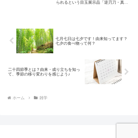
られるという目玉展示品「逆刃刀・真
打」こちらを製作されたのが、関市の無
鑑査刀匠・尾川兼國氏。 ところで「無鑑
査刀匠」が何かご存知ですか？刀匠が
「無鑑査」の称号を得るために必要な条
件と超えねばならぬコンクール「現代刀
職展」についてご紹介したいと思いま
す！
七月七日は七夕です！由来知ってます？
七夕の食べ物って何？
二十四節季とは？由来・成り立ちを知っ
て、季節の移り変わりを感じよう♪
ホーム
雑学