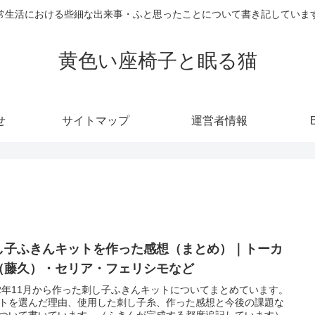
常生活における些細な出来事・ふと思ったことについて書き記していま
黄色い座椅子と眠る猫
せ
サイトマップ
運営者情報
し子ふきんキットを作った感想（まとめ）｜トーカ
（藤久）・セリア・フェリシモなど
22年11月から作った刺し子ふきんキットについてまとめています。
トを選んだ理由、使用した刺し子糸、作った感想と今後の課題な
ついて書いています。（ふきんが完成する都度追記しています）