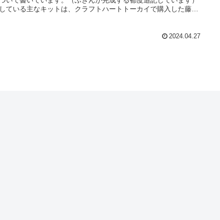
している主なキットは、クラフトハートトーカイで購入した藤久
ふきん、セリアのミニふきん、フェリシモの刺し子キット（はじ
さん、ムーミンなど）です。
2024.04.27