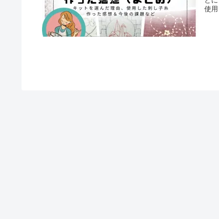
使用
の和
めて