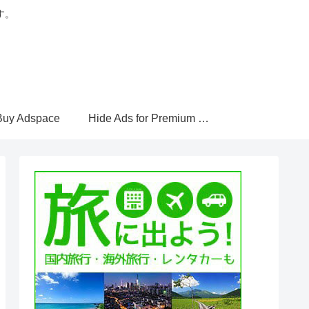
す。
Buy Adspace
Hide Ads for Premium Members