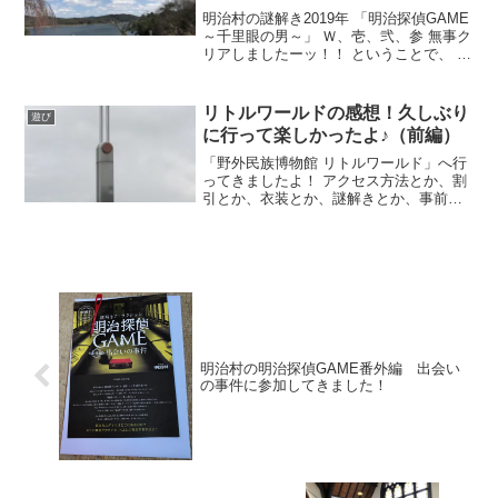
明治村の謎解き2019年 「明治探偵GAME
～千里眼の男～」 Ｗ、壱、弐、参 無事ク
リアしましたーッ！！ ということで、 明
治村の謎解き前半戦の感想です！
リトルワールドの感想！久しぶり
遊び
に行って楽しかったよ♪（前編）
「野外民族博物館 リトルワールド」へ行
ってきましたよ！ アクセス方法とか、割
引とか、衣装とか、謎解きとか、事前に
色々調べてから（笑）ようやく現地に行
くことが出来ました！ さあ、食べるよー
ッ！！
明治村の明治探偵GAME番外編 出会い
の事件に参加してきました！