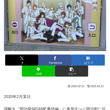
X
Facebook
はてブ
LINE
コピー
2020.02.15
2025.04.22
2020年2月某日
謎解き「明治探偵GAME番外編」に参加すべく明治村に赴