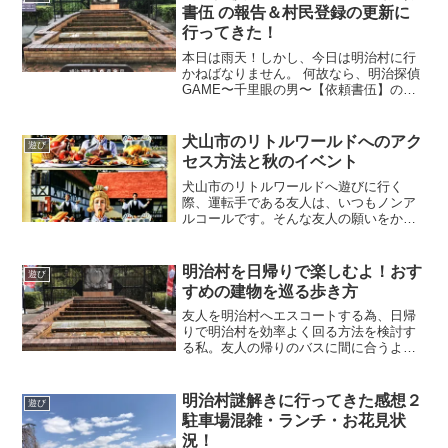
んでいる没入感。クリアした時の達成
書伍 の報告＆村民登録の更新に
感。今回も楽しいひとときを堪能させて
行ってきた！
いただきました！
本日は雨天！しかし、今日は明治村に行
かねばなりません。 何故なら、明治探偵
GAME〜千里眼の男〜【依頼書伍】の報
告をせねばならぬのです！さらにうっか
りしておりましたが、明治村の村民登録
の更新時期だったのです！更新せねば、
犬山市のリトルワールドへのアク
遊び
来月から村民として入村できない(^_^;)今
セス方法と秋のイベント
日は明治村へ行かねば…！
犬山市のリトルワールドへ遊びに行く
際、運転手である友人は、いつもノンア
ルコールです。そんな友人の願いをかな
えるべく、自動車以外でリトルワールド
へ向かう方法と、別の友人に運転手を頼
めるのであれば、そのルート確認してお
明治村を日帰りで楽しむよ！おす
遊び
かないと！そしてせっかくリトルワール
すめの建物を巡る歩き方
ドへ行くのであれば、全力で遊ばないと
っ！という訳で、秋のリトルワールドで
友人を明治村へエスコートする為、日帰
何が楽しめるのかを確認します(｀◇´)ゞ
りで明治村を効率よく回る方法を検討す
る私。友人の帰りのバスに間に合うよう
制限時間中で明治村巡らねば。全建物巡
りは不可能。とはいえ１エリアだけ堪能
するというのは面白くない。汽車や市電
明治村謎解きに行ってきた感想２
遊び
に乗りたいだろうし。明治村の雰囲気を
駐車場混雑・ランチ・お花見状
堪能してもらいたいし。悩み、そして決
況！
行したおすすめルートがこちら！