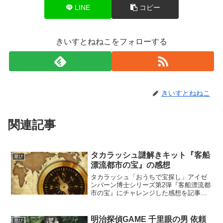
LINE
コピー
きいすとねねこをフォローする
きいすとねねこ
関連記事
タカラッシュ謎解きキット『客船
遊び
漂流都市の宝』の感想
タカラッシュ「おうちで宝探し」アイゼ
ンバーン博士シリーズ第2弾『客船漂流都
市の宝』にチャレンジした感想を記事に
しています。謎もストーリーもキットも
しっかり作り込まれている謎解きキット
です。気がついたらこの世界観に入り込
明治探偵GAME 千里眼の男 依頼
遊び