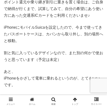
ポイント還元や乗り継ぎ割引に重きを置く場合は、ご自身
で納得が行くまで、試算してみて、自分の希望にあう使い
方にあった交通系ICカードをご利用くださいませ♪
iPhoneにモバイルSuicaを設定したので、今まで使ってき
たパスポートケースは、カバンから取り外し、別の場所へ
と移動。
割と気に入っているデザインなので、また別の何かで使お
うと思っています（予定は未定）
あと、
iPhoneをかざして電車に乗れるというのが、とてもいい
です。
ちなみに、マナカはまだ解約していません。
自販機でジュース購入用として、しばしカバンの片隅に入
メニュー
ホーム
検索
トップ
サイドバー