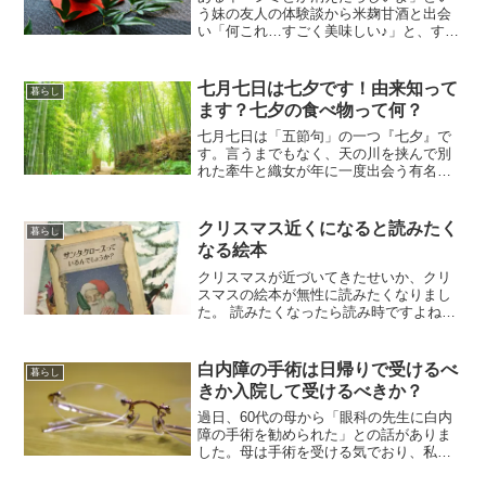
う妹の友人の体験談から米麹甘酒と出会
い「何これ…すごく美味しい♪」と、すっ
かり米麹甘酒に魅せられた私は一年中甘
酒を摂取するようになり、色々な米麹甘
酒を買いに走り、最終的に自作するよう
七月七日は七夕です！由来知って
暮らし
になりました(^_^;)私をとりこにした米麹
ます？七夕の食べ物って何？
甘酒の素敵な効能と飲み方についてまず
はご紹介♪
七月七日は「五節句」の一つ『七夕』で
す。言うまでもなく、天の川を挟んで別
れた牽牛と織女が年に一度出会う有名な
お話の日です。短冊を書いて、笹飾りを
作って笹の葉に吊るし、星に祈ります。
楽しまなければ、もったいない！？ これ
クリスマス近くになると読みたく
暮らし
を機に、七夕を見直し、近所で七夕祭り
なる絵本
がやっていなくても、七夕を楽しもうで
はありませんか♪
クリスマスが近づいてきたせいか、クリ
スマスの絵本が無性に読みたくなりまし
た。 読みたくなったら読み時ですよね
（笑） そんな訳で、私がクリスマスにな
ると読みたくなる絵本をご紹介～♪ 子供
の頃から読んできて、引越の際も一緒に
白内障の手術は日帰りで受けるべ
暮らし
連れてきた絵本です。
きか入院して受けるべきか？
過日、60代の母から「眼科の先生に白内
障の手術を勧められた」との話がありま
した。母は手術を受ける気でおり、私も
またそれに賛成です。ただ一つ母と私で