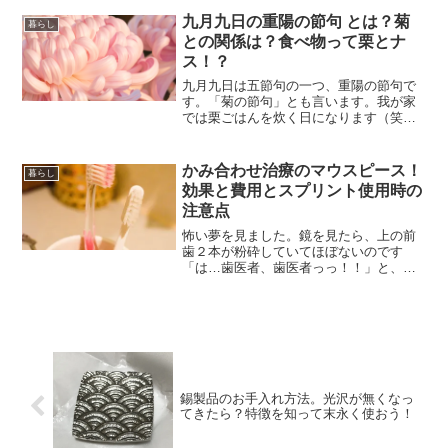
意見の食い違う点がありました。母は、
「白内障の手術は日帰りで受けようと思
九月九日の重陽の節句 とは？菊
暮らし
う」と言い、私は、 「手術は手術なんだ
との関係は？食べ物って栗とナ
し、身体を休めるためにも入院して受け
ス！？
た方がいいよ」と言いました。母と私は
お互いに「うーん」と考え込み、そもそ
九月九日は五節句の一つ、重陽の節句で
も日帰りと入院の違いって何だろう？
す。「菊の節句」とも言います。我が家
と、なりました。とりあえず、眼科の先
では栗ごはんを炊く日になります（笑）
生に詳細を再度確認する事と、友人知人
五節句の中でも尤も何もしない節句…で
に白内障手術経験者がいるだろうから、
はないでしょうか？「重陽の節句」こと
経験談を聞いてみたら？ということにな
「菊の節句」ってなんなのさ！？
かみ合わせ治療のマウスピース！
暮らし
りました。
効果と費用とスプリント使用時の
注意点
怖い夢を見ました。鏡を見たら、上の前
歯２本が粉砕していてほぼないのです
「は…歯医者、歯医者っっ！！」と、必
死に診察券を探しているところで覚醒。
本日は歯科の定期検診日。噛み締めの改
善の為にマウスピースデビューをしてか
ら2度目の検診。自身の噛み締め改善のた
めにも、マウスピースの効果・費用・注
意点をここにまとめておきます。
錫製品のお手入れ方法。光沢が無くなっ
てきたら？特徴を知って末永く使おう！