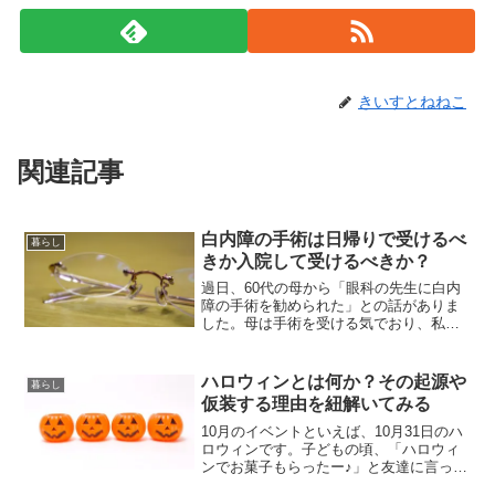
きいすとねねこ
関連記事
白内障の手術は日帰りで受けるべ
暮らし
きか入院して受けるべきか？
過日、60代の母から「眼科の先生に白内
障の手術を勧められた」との話がありま
した。母は手術を受ける気でおり、私も
またそれに賛成です。ただ一つ母と私で
意見の食い違う点がありました。母は、
「白内障の手術は日帰りで受けようと思
ハロウィンとは何か？その起源や
暮らし
う」と言い、私は、 「手術は手術なんだ
仮装する理由を紐解いてみる
し、身体を休めるためにも入院して受け
た方がいいよ」と言いました。母と私は
10月のイベントといえば、10月31日のハ
お互いに「うーん」と考え込み、そもそ
ロウィンです。子どもの頃、「ハロウィ
も日帰りと入院の違いって何だろう？
ンでお菓子もらったー♪」と友達に言って
と、なりました。とりあえず、眼科の先
も、通じなかったのに今ではすっかりメ