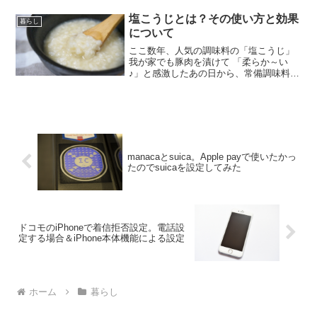
ちごサンタ』がっ！」今ここで「いちご
サンタ」の作り方を確認しておけば、ク
塩こうじとは？その使い方と効果
暮らし
リスマスに突然かわいいケーキが作りた
について
くなる衝動に駆られても大丈夫！クリス
マスに備えておきましょう♪
ここ数年、人気の調味料の「塩こうじ」
我が家でも豚肉を漬けて 「柔らか～い
♪」と感激したあの日から、常備調味料の
一つとなっております。今日はそんな
「塩こうじ」をご紹介！（偏った食生活
をしているらしい妹よ…塩こうじ、便利
だから！）
manacaとsuica。Apple payで使いたかっ
たのでsuicaを設定してみた
ドコモのiPhoneで着信拒否設定。電話設
定する場合＆iPhone本体機能による設定
ホーム
暮らし